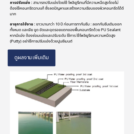
การปรับแอ่ง :
สามารถปรับแอ่งโดยใช้ โพลิยูรีเทนที่มีความหนืดสูงโดยไม่
ต้องใช้คอนกรีตฉาบแก้ ซึ่งลดปัญหาและสร้างความเรียบของผิวคอนกรีตได้ดี
มาก
อายุการใช้งาน :
ยาวนานกว่า 10 ปี ก่อนการทากันซึม : ลอกกันซึมเดิมออก
ทั้งหมด และเจีย ขูด ขัดและอุดรอยแตกของพื้นคอนกรีตด้วย PU Sealant
หากมีแอ่ง ต้องซ่อมแอ่งและปรับระดับ ใช้การ ใช้โพลิยูรีเทนความหนืดสูง
(Putty) อย่าใช้การปรับแอ่งด้วยปูนซีเมนต์
ดูผลงานเพิ่มเติม