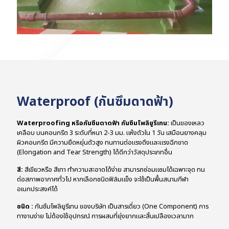
Waterproof (กันซึมดาดฟ้า)
Waterproofing หรือกันซึมดาดฟ้า กันซึมโพลิยูรีเทน:
เป็นของเหลว
เคลือบ บนคอนกรีต 3 ระดับที่หนา 2-3 มม. แห้งตัวใน 1 วัน เสมือนยางคลุม
ผิวคอนกรีต มีความยืดหยุ่นตัวสูง ทนทานต่อแรงดึงและแรงฉีกขาด
(Elongation and Tear Strength) ได้ดีกว่าวัสดุประเภทอื่น
สี:
สีเขียวหรือ สีเทา ทำความสะอาดได้ง่าย สามารถซ่อมแซมได้เฉพาะจุด ทน
ต่อสภาพอากาศทั่วไป หากเลือกชนิดฟิล์มแข็ง จะใช้เป็นพื้นสนามกีฬา
อเนกประสงค์ได้
ชนิด :
กันซึมโพลิยูรีเทน ของบริษัท เป็นสารเดี่ยว (One Component) การ
ทางานง่าย ไม่ต้องใช้อุปกรณ์ การผสมที่ยุ่งยากและสิ้นเปลืองเวลามาก