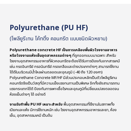
Polyurethane (PU HF)
(โพลียูรีเทน โค้ทติ้ง คอนกรีต แบบชนิดผิวหยาบ)
Polyurethane concrete HF เป็นการเคลือบพื้นผิวโรงงานอาหาร
หรือโรงงานแห้งเย็นอุตสาหกรรมต่างๆ
ที่ถูกออกแบบมาเฉพาะ สำหรับ
โรงงานอุตสาหกรรมอาหารที่ผิวคอนกรีตจะต้องได้รับการป้องกันจากสารเคมี
เช่น กรดอินทรีย์ กรอนินทรีย์ กรดเกลือและด่างประเภทต่างๆ สามารถใช้งาน
ได้ดีในบริเวณมีน้ำไหลผ่านตลอดและอุณภูมิ (-40 ถึง 120 องศา)
Polyurethane Concrete MF/HF มีส่วนประกอบหลักเป็นตัวโพลียูรีเทน
คอนกรีตจึงเป็นวัสดุที่มีความแข็งแรงทนทานเป็นพิเศษ อีกทั้งยังสามารถทน
แรงกระแทกได้ดี ป้องกันการเพาะเชื้อโรคและอุณภูมิที่เปลี่ยนแปลงตลอดจน
ห้องเย็นต่างๆ ได้ อย่างดี
งานรับทำพื้น PU HF เหมาะสำหรับ
พื้นอุตสาหกรรมที่ใช้งานในสภาพทั้ง
เปียกและแห้ง มีการใช้งานหนัก เช่น โรงงานอุตสาหกรรมอาหารและยา, ห้อง
เย็น, อุตสาหกรรมเคมี เป็นต้น